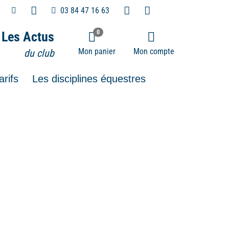
03 84 47 16 63
0
Les Actus
Mon panier
Mon compte
du club
arifs
Les disciplines équestres