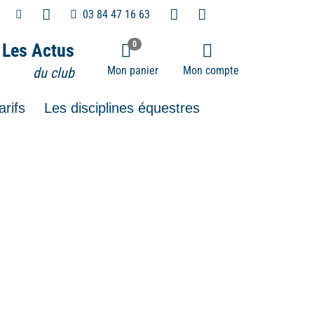
03 84 47 16 63
0
Les Actus
Mon panier
Mon compte
du club
arifs
Les disciplines équestres